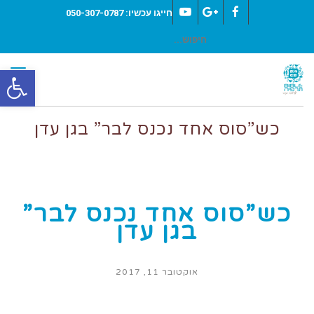
חייגו עכשיו: 050-307-0787
YouTube
Google+
Facebook
חיפוש
עבור:
תפר
פת
סרג
כש”סוס אחד נכנס לבר” בגן עדן
נגי
כש”סוס אחד נכנס לבר”
בגן עדן
אוקטובר 11, 2017