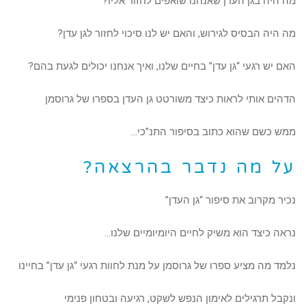
מה היה בגן העדן שאנחנו שואפים לחזור אליו?
מה היה הבסיס לגירוש, והאם יש לנו סיכוי לחזור לגן עדן?
האם יש רגעי “גן עדן” בחיים שלנו, ואיך אנחנו יכולים לגעת בהם?
הדהים אותי לראות כיצד משורטט גן העדן בספרו של גרוסמן
ממש כשם שהוא כתוב בסיפור התנ”כי…
על מה נדבר בהרצאה?
נכיר מקרוב את סיפור “גן העדן”
נראה כיצד הוא משיק לחיים היומיומיים שלנו…
נלמד מה מציע ספרו של גרוסמן על מנת לחוות רגעי “גן עדן” בחיינו
ונקבל תרגילים לאימון הנפש לשקט, רגיעה ובטחון פנימי