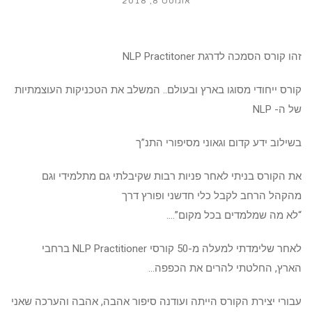
אוגוסט 8, 2018
זהו קורס הסמכה לדרגת NLP Practitoner
קורס ייחודי מסוגו בארץ ובעולם.. המשלב את הטכניקות העוצמתיות
של ה- NLP
בשילוב ידע קדום וגאוני מסיפורי התנ”ך
את הקורס בניתי לאחר פניות רבות שקיבלתי גם מתלמידי וגם
מהקהל הרחב לקבל כלי חדשני ופורץ דרך
“לא מה שמלמדים בכל מקום”….
לאחר שלימדתי למעלה מ-50 קורסי NLP Practitioner ברחבי
הארץ, החלטתי להרים את הכפפה…
עבורי יצירת הקורס הייתה ועודנה סיפור אהבה, אהבה והערכה שאני