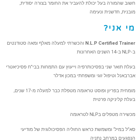
חשוב שהמורה בעל יכולת להעביר את החומר בצורה יסודית,
מובנית, חדשנית ונעימה
מי אני?
N.L.P Certified Trainer
והכשרתי למעלה מאלף ומאה סטודנטים
ב-NLP ב-14 השנים האחרונות
בעלת תואר שני בפסיכותרפיה וייעוץ עם התמחות בבי”ח פסיכיאטרי
אברבאנל וטיפול זוגי ומשפחתי במכון אדלר
מומחית בפריון ופוסט טראומה מטפלת כבר למעלה מ-17 שנים,
בעלת קליניקה פרטית
מכשירה מטפלים בNLP לטראומה
סא”ל במיל’ ומשמשת כראש החוליה הפסיכולוגית של מודיעי
הנפגעים במרחב נתניה