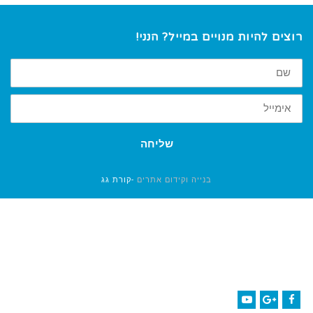
רוצים להיות מנויים במייל? הנני!
שם
דוא"ל
שליחה
בנייה וקידום אתרים
-קורת גג
יעל שפיר גריבי
bibletherapy1@gmail.com