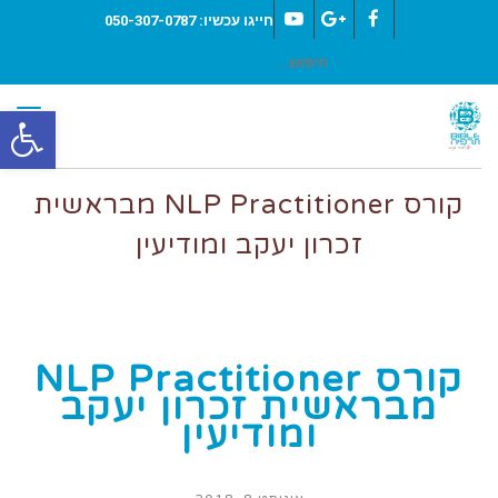
חייגו עכשיו: 050-307-0787
YouTube
Google+
Facebook
חיפוש
עבור:
תפר
פת
סרג
קורס NLP Practitioner מבראשית
נגי
זכרון יעקב ומודיעין
קורס NLP Practitioner
מבראשית זכרון יעקב
ומודיעין